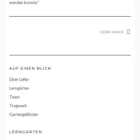
werden konnte.“
GERD WACH
AUF EINEN BLICK
Über LeNe
Lerngärten
Team
Tragwerk
Gartengeflüster
LERNGÄRTEN