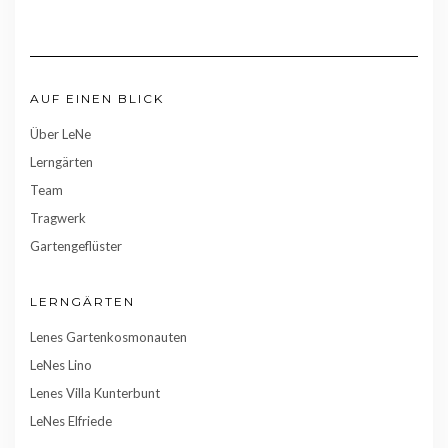
AUF EINEN BLICK
Über LeNe
Lerngärten
Team
Tragwerk
Gartengeflüster
LERNGÄRTEN
Lenes Gartenkosmonauten
LeNes Lino
Lenes Villa Kunterbunt
LeNes Elfriede