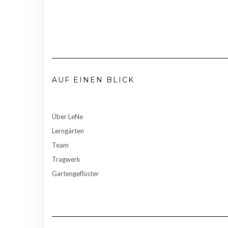
AUF EINEN BLICK
Über LeNe
Lerngärten
Team
Tragwerk
Gartengeflüster