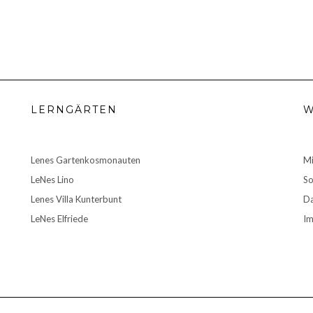
LERNGÄRTEN
W
Lenes Gartenkosmonauten
M
LeNes Lino
So
Lenes Villa Kunterbunt
Da
LeNes Elfriede
I