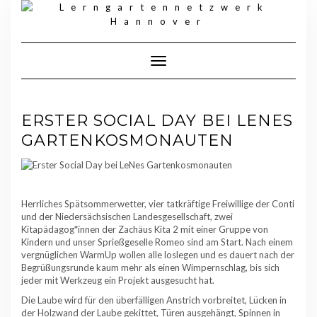
Skip
to
content
Toggle Navigation
ERSTER SOCIAL DAY BEI LENES
GARTENKOSMONAUTEN
Herrliches Spätsommerwetter, vier tatkräftige Freiwillige der Conti
und der Niedersächsischen Landesgesellschaft, zwei
Kitapädagog*innen der Zachäus Kita 2 mit einer Gruppe von
Kindern und unser Sprießgeselle Romeo sind am Start. Nach einem
vergnüglichen WarmUp wollen alle loslegen und es dauert nach der
Begrüßungsrunde kaum mehr als einen Wimpernschlag, bis sich
jeder mit Werkzeug ein Projekt ausgesucht hat.
Die Laube wird für den überfälligen Anstrich vorbreitet, Lücken in
der Holzwand der Laube gekittet, Türen ausgehängt, Spinnen in