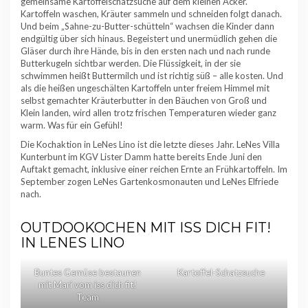
gemeinsame Kartoffelschatzsuche auf dem kleinen Acker.
Kartoffeln waschen, Kräuter sammeln und schneiden folgt danach.
Und beim „Sahne-zu-Butter-schütteln“ wachsen die Kinder dann
endgültig über sich hinaus. Begeistert und unermüdlich gehen die
Gläser durch ihre Hände, bis in den ersten nach und nach runde
Butterkugeln sichtbar werden. Die Flüssigkeit, in der sie
schwimmen heißt Buttermilch und ist richtig süß – alle kosten. Und
als die heißen ungeschälten Kartoffeln unter freiem Himmel mit
selbst gemachter Kräuterbutter in den Bäuchen von Groß und
Klein landen, wird allen trotz frischen Temperaturen wieder ganz
warm. Was für ein Gefühl!
Die Kochaktion in LeNes Lino ist die letzte dieses Jahr. LeNes Villa
Kunterbunt im KGV Lister Damm hatte bereits Ende Juni den
Auftakt gemacht, inklusive einer reichen Ernte an Frühkartoffeln. Im
September zogen LeNes Gartenkosmonauten und LeNes Elfriede
nach.
OUTDOOKOCHEN MIT ISS DICH FIT!
IN LENES LINO
Buntes Gemüse bestaunen
Kartoffel-Schatzsuche
mit Mari vom iss dich fit!
Team