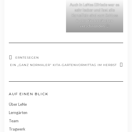
Auch in LeNes Elfriede war es
sehr lecker und fast alle
Kartoffeln sind zum Schluss
in den Kinderbäuchen
verschwunden 😉
ERNTESEGEN
EIN „GANZ NORMALER“ KITA-GARTENVORMITTAG IM HERBST
AUF EINEN BLICK
Über LeNe
Lerngärten
Team
Tragwerk