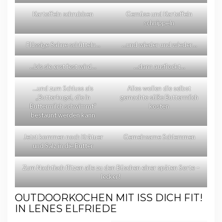
Kartoffeln schrubben
Gemüse und Kartoffeln
schnippeln
Flüssige Sahne schütteln…
…und wieder und wieder…
…bis sie erst fest wird…
…dann ausflockt…
…und zum Schluss als
Alles wollen die selbst
„Butterkugel, die in
gemachte süße Buttermilch
Buttermilch schwimmt“
kosten
bestaunt werden kann
Jetzt kommen noch Krätuer
Gemeinsame Schlemmen
und Salz in die Butter
Zum Nachtisch flitzen alle zu den Büschen einer späten Sorte –
lecker!
OUTDOORKOCHEN MIT ISS DICH FIT!
IN LENES ELFRIEDE